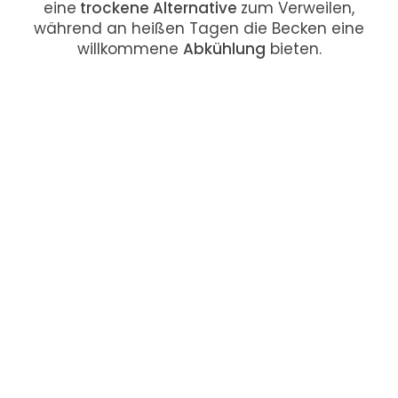
eine
trockene Alternative
zum Verweilen,
während an heißen Tagen die Becken eine
willkommene
Abkühlung
bieten.
Der
Edelsteinpark Niedernsill
im
Oberpinzgau
ist nicht nur ein Ort des
Lernens
und der
Entdeckung
, sondern auch ein Ort der
Freude
und des
Staunens
über die
Schönheit der
Natur
. Besucher werden
eingeladen, die
Magie
der
Edelsteine
selbst
zu erleben und dabei unvergessliche
Erinnerungen
zu schaffen.