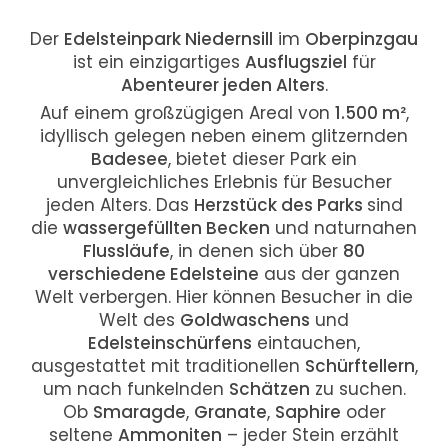
Der
Edelsteinpark Niedernsill
im
Oberpinzgau
ist ein einzigartiges
Ausflugsziel
für
Abenteurer jeden Alters
.
Auf einem großzügigen Areal von
1.500 m²
,
idyllisch gelegen neben einem glitzernden
Badesee
, bietet dieser Park ein
unvergleichliches Erlebnis für Besucher
jeden Alters. Das
Herzstück des Parks
sind
die
wassergefüllten Becken
und naturnahen
Flussläufe
, in denen sich über
80
verschiedene Edelsteine
aus der ganzen
Welt verbergen. Hier können Besucher in die
Welt des
Goldwaschens
und
Edelsteinschürfens
eintauchen,
ausgestattet mit traditionellen
Schürftellern
,
um nach funkelnden
Schätzen
zu suchen.
Ob
Smaragde
,
Granate
,
Saphire
oder
seltene
Ammoniten
– jeder Stein erzählt