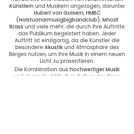
Künstlern
und Musikern angezogen, darunter
Hubert von Goisern
,
HMBC
(Holstuonarmusigbigbandclub)
,
Mnozil
Brass
und viele mehr, die durch ihre Auftritte
das Publikum begeistert haben. Jeder
Auftritt ist einzigartig, da die Künstler die
besondere
Akustik
und Atmosphäre des
Berges nutzen, um ihre Musik in einem neuen
Licht zu präsentieren.
Die Kombination aus
hochwertiger Musik
und der
majestätischen Kulisse
der Alpen
macht
TONspuren am Asitz
zu einem
unvergesslichen Erlebnis
für alle Besucher. Es
ist eine Veranstaltung, die
Musikliebhaber
und
Naturliebhaber
gleichermaßen
anspricht und jedes Jahr aufs Neue die
Magie von Musik und Natur
vereint.
Ein
Konzert am Asitz
verspricht nicht nur
erstklassige
Live-Musik
, sondern auch eine