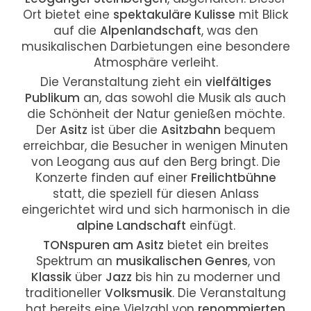
Ort bietet eine
spektakuläre Kulisse
mit Blick
auf die
Alpenlandschaft
, was den
musikalischen Darbietungen eine besondere
Atmosphäre verleiht.
Die Veranstaltung zieht ein
vielfältiges
Publikum
an, das sowohl die Musik als auch
die Schönheit der Natur genießen möchte.
Der
Asitz
ist über die
Asitzbahn
bequem
erreichbar, die Besucher in wenigen Minuten
von Leogang aus auf den Berg bringt. Die
Konzerte finden auf einer
Freilichtbühne
statt, die speziell für diesen Anlass
eingerichtet wird und sich harmonisch in die
alpine Landschaft
einfügt.
TONspuren am Asitz
bietet ein breites
Spektrum an
musikalischen Genres
, von
Klassik
über
Jazz
bis hin zu moderner und
traditioneller
Volksmusik
. Die Veranstaltung
hat bereits eine Vielzahl von
renommierten