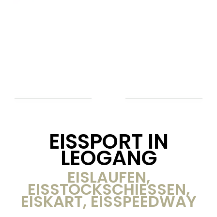
EISSPORT IN
LEOGANG
EISLAUFEN,
EISSTOCKSCHIESSEN,
EISKART, EISSPEEDWAY