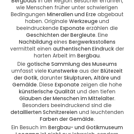
Bergbaus
in der Region. Besucher erfahren,
wie Menschen früher unter schwierigen
Bedingungen
Mineralien und Erze
abgebaut
haben. Originale
Werkzeuge
und
beeindruckende
Exponate
erzählen die
Geschichten der Bergleute
. Eine
Nachbildung
eines
Bergwerksstollens
vermittelt einen
authentischen Eindruck
der
harten Arbeit im
Bergbau
.
Die
gotische Sammlung
des Museums
umfasst viele
Kunstwerke
aus der
Blütezeit
der Gotik
, darunter
Skulpturen, Altäre und
Gemälde
. Diese
Exponate
zeigen die hohe
künstlerische Qualität
und den tiefen
Glauben der Menschen im Mittelalter
.
Besonders beeindruckend sind die
detaillierten Schnitzereien
und leuchtenden
Farben der Gemälde
.
Ein Besuch im
Bergbau- und Gotikmuseum