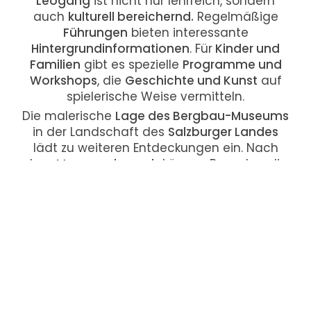
Leogang
ist nicht nur lehrreich, sondern
auch
kulturell bereichernd.
Regelmäßige
Führungen
bieten interessante
Hintergrundinformationen
. Für
Kinder und
Familien
gibt es spezielle
Programme und
Workshops
, die
Geschichte und Kunst
auf
spielerische Weise vermitteln.
Die malerische
Lage des Bergbau-Museums
in der Landschaft des
Salzburger Landes
lädt zu weiteren Entdeckungen ein. Nach
dem
Museumsbesuch
können Besucher die
Natur erkunden
,
wandern
oder einfach die
Ruhe genießen
.
Das
Bergbau- und Gotikmuseum Leogang
ist ein wertvoller Schatz des
Salzburger
Landes
. Es verbindet
Geschichte, Kunst und
Kultur
auf einzigartige Weise und bietet eine
faszinierende
Reise in die Vergangenheit.
Mit
seiner Kombination aus
Bergbauexponaten