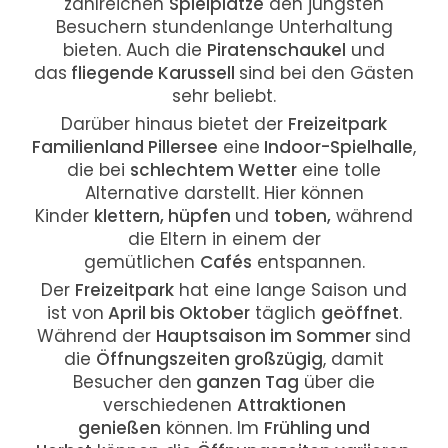
zahlreichen
Spielplätze
den jüngsten
Besuchern stundenlange Unterhaltung
bieten. Auch die
Piratenschaukel
und
das
fliegende Karussell
sind bei den Gästen
sehr beliebt.
Darüber hinaus bietet der
Freizeitpark
Familienland Pillersee
eine
Indoor-Spielhalle
,
die bei
schlechtem Wetter
eine tolle
Alternative darstellt. Hier können
Kinder
klettern, hüpfen
und
toben,
während
die Eltern in einem der
gemütlichen
Cafés
entspannen.
Der
Freizeitpark
hat eine lange Saison und
ist von
April bis Oktober
täglich
geöffnet
.
Während der
Hauptsaison im Sommer
sind
die
Öffnungszeiten großzügig
, damit
Besucher den
ganzen Tag
über die
verschiedenen
Attraktionen
genießen
können. Im
Frühling und