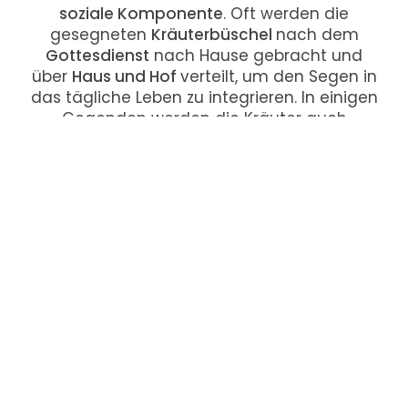
soziale Komponente
. Oft werden die
gesegneten
Kräuterbüschel
nach dem
Gottesdienst
nach Hause gebracht und
über
Haus und Hof
verteilt, um den Segen in
das tägliche Leben zu integrieren. In einigen
Gegenden werden die Kräuter auch
getrocknet und für
Heilzwecke
verwendet
oder zu
Kräuterbuschen
gebunden, die über
dem Eingang aufgehängt werden, um das
Haus zu schützen.
Die
Kräuterweihe
ist somit ein schönes
Beispiel für die Verbindung von
religiösem
Brauchtum
, traditioneller
Volkskultur
und
dem Wunsch nach
Schutz
und
Segen
für
Mensch und Natur im
Salzburger Saalachtal
.