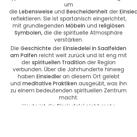
um
die
Lebensweise
und
Bescheidenheit
der
Einsied
reflektieren. Sie ist spartanisch eingerichtet,
mit grundlegenden
Möbeln
und
religiösen
Symbolen
, die die spirituelle Atmosphäre
verstärken.
Die
Geschichte
der
Einsiedelei in Saalfelden
am Palfen
reicht weit zurück und ist eng mit
der
spirituellen Tradition
der Region
verbunden. Über die Jahrhunderte hinweg
haben
Einsiedler
an diesem Ort gelebt
und
meditative Praktiken
ausgeübt, was ihn
zu einem bedeutenden spirituellen Zentrum
macht.
Heute ist die
Einsiedelei
nicht mehr
ausschließlich eine
christliche
Andachtsstätte
, sondern auch
für
Einheimische
und
Touristen
ein
beliebtes
Ausflugsziel
. Menschen besuchen