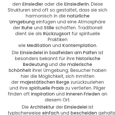
den
Einsiedler
oder die
Einsiedlerin
. Diese
Strukturen sind oft so gestaltet, dass sie sich
harmonisch in die
natürliche
Umgebung
einfügen und eine Atmosphäre
der
Ruhe
und
Stille
schaffen. Traditionell
dient sie als
Rückzugsort
für spirituelle
Praktiken
wie
Meditation
und
Kontemplation
.
Die
Einsiedelei in Saalfelden am Palfen
ist
besonders bekannt für ihre
historische
Bedeutung
und die
malerische
Schönheit
ihrer Umgebung. Besucher haben
hier die Möglichkeit, sich inmitten
der
majestätischen Berge
zurückzuziehen
und ihre
spirituelle Praxis
zu vertiefen. Pilger
finden oft
Inspiration
und
inneren Frieden
an
diesem Ort.
Die
Architektur
der
Einsiedelei
ist
typischerweise
einfach
und
bescheiden
gehalte