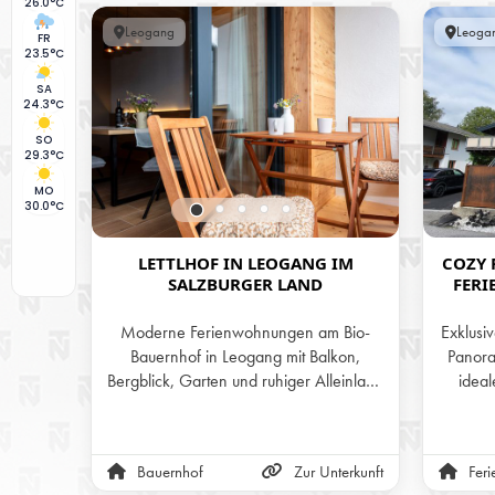
26.0°C
Leogang
Leoga
FR
23.5°C
SA
24.3°C
SO
29.3°C
MO
30.0°C
LETTLHOF IN LEOGANG IM
COZY 
SALZBURGER LAND
FERI
UND
Moderne Ferienwohnungen am Bio-
Exklusi
Bauernhof in Leogang mit Balkon,
Panora
Bergblick, Garten und ruhiger Alleinlage
ideal
im Salzburger Land.
Bikepa
Asitz
Einstie
Bauernhof
Zur Unterkunft
Fer
ode