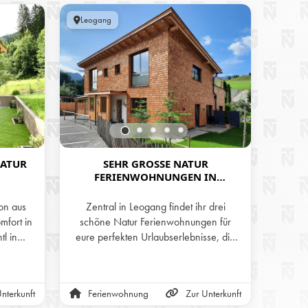
Leogang
Leog
NATUR
SEHR GROSSE NATUR F
ERIENWOHNUNGEN IN
TRAU
CHTL
LEOGANG. DER AUSGANGSPUNKT F
LEO
ÜR EURE URLAUBSERLEBNISSE.
on aus
Zentral in Leogang findet ihr drei
Gen
fort in
schöne Natur Ferienwohnungen für
mal
l in
eure perfekten Urlaubserlebnisse, die
Salz
gspunkt
Saalfelden Leogang Card mit vielen
Leogan
n.
Vorteilen inkludiert. Sehr große
zwei
Ferienwohnungen von 85 m2 bis 103
Fe
nterkunft
Ferienwohnung
Zur Unterkunft
Fer
m2, für bis zu 7 Personen. Auch für
atembe