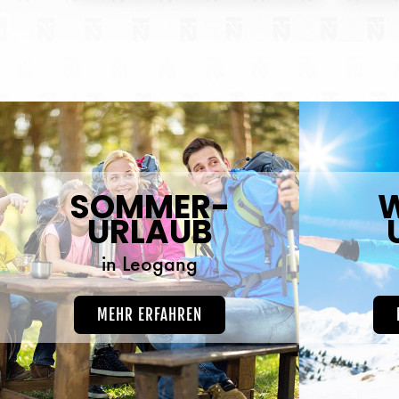
SOMMER-
W
URLAUB
in Leogang
MEHR ERFAHREN