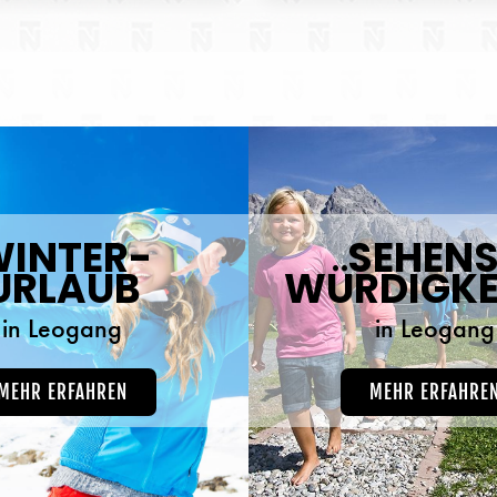
INTER-
SEHEN
URLAUB
WÜRDIGKE
in Leogang
in Leogang
MEHR ERFAHREN
MEHR ERFAHRE