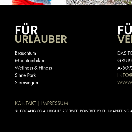
FÜR
F
URLAUBER
VE
Brauchtum
DAS T
Mountainbiken
GRUB
Wellness & Fitness
A-5092
Sinne Park
INFO
Sternsingen
WWW.
KONTAKT | IMPRESSUM
© LEOGANG.CO ALL RIGHTS RESERVED. POWERED BY FULLMARKETING.