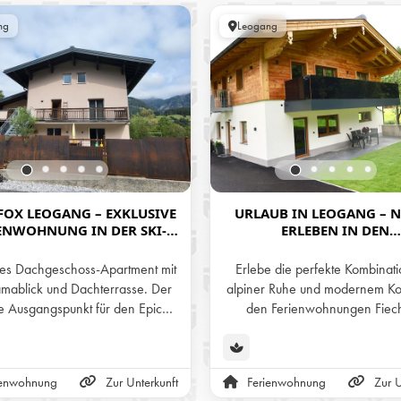
ng
Leogang
FOX LEOGANG – EXKLUSIVE
URLAUB IN LEOGANG – 
ENWOHNUNG IN DER SKI-
ERLEBEN IN DEN
 BIKEREGION LEOGANG
FERIENWOHNUNGEN FIE
ves Dachgeschoss-Apartment mit
Erlebe die perfekte Kombinati
mablick und Dachterrasse. Der
alpiner Ruhe und modernem Kom
e Ausgangspunkt für den Epic
den Ferienwohnungen Fiecht
rk und das Wanderparadies am
Leogang – der ideale Ausgan
 im Sommer sowie den direkten
für Abenteuer in den Alpe
g in den Skicircus über die Asitz-
ienwohnung
Zur Unterkunft
Ferienwohnung
Zur U
r Steinbergbahn im Winter.